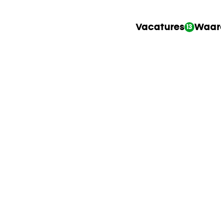
Vacatures
Waar
13
ert 100-
eeuw van