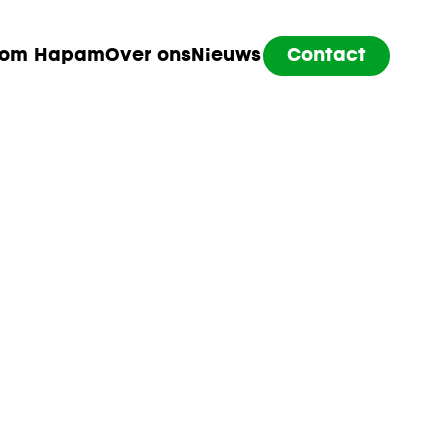
om Hapam
Over ons
Nieuws
Contact