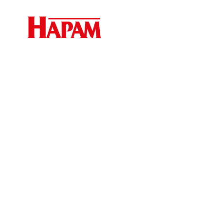
Home
nieuws
100 jarig jubileum
Blog
HAPAM Bunschoten vi
jarig jubileum: een 
innovatie en groei